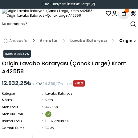
Tüm Türkiye‘ye Ücretsiz Kargo
Anasayfa
Armatür
Lavabo Bataryası
Origin L
KARGO BEDAVA
Origin Lavabo Bataryası (Çanak Large) Krom
A42558
12.932,25₺
-10%
14.369,17₺
+ KDV
+ KDV
Kategori
Lavabo Bataryası
Marka
Vitra
Stok Kodu
A42558
Stok Durumu
Barkod Kodu
8697221189731
Garanti Süresi
24 Ay