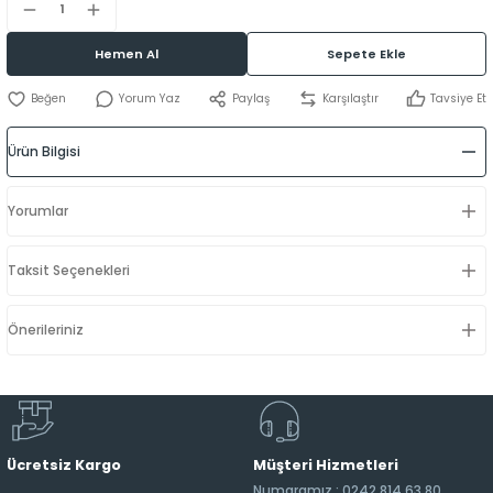
Hemen Al
Sepete Ekle
Yorum Yaz
Paylaş
Karşılaştır
Tavsiye Et
Ürün Bilgisi
Yorumlar
Taksit Seçenekleri
Önerileriniz
Ücretsiz Kargo
Müşteri Hizmetleri
Numaramız : 0242 814 63 80