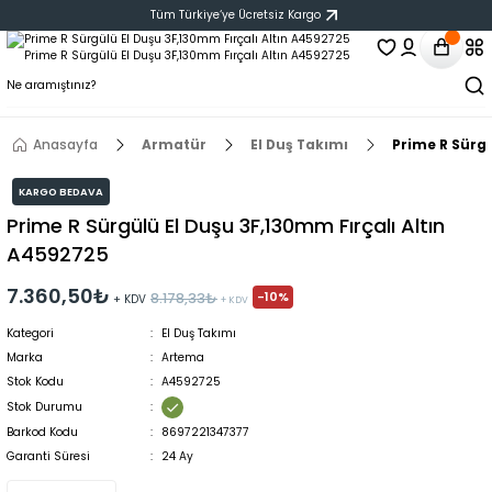
Tüm Türkiye‘ye Ücretsiz Kargo
Anasayfa
Armatür
El Duş Takımı
Prime R Sürgü
KARGO BEDAVA
Prime R Sürgülü El Duşu 3F,130mm Fırçalı Altın
A4592725
7.360,50₺
-10%
8.178,33₺
+ KDV
+ KDV
Kategori
El Duş Takımı
Marka
Artema
Stok Kodu
A4592725
Stok Durumu
Barkod Kodu
8697221347377
Garanti Süresi
24 Ay