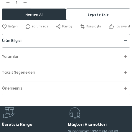
Hemen Al
Sepete Ekle
Yorum Yaz
Paylaş
Karşılaştır
Tavsiye Et
Ürün Bilgisi
Yorumlar
Taksit Seçenekleri
Önerileriniz
Ücretsiz Kargo
Müşteri Hizmetleri
Numaramız : 0242 814 63 80