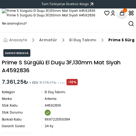
Tüm Türkiye‘ye Ücretsiz Kargo
Anasayfa
Armatür
El Duş Takımı
Prime S Sürg
KARGO BEDAVA
Prime S Sürgülü El Duşu 3F,130mm Mat Siyah
A4592836
7.361,25₺
-10%
8.179,17₺
+ KDV
+ KDV
Kategori
El Duş Takımı
Marka
Artema
Stok Kodu
A4592836
Stok Durumu
Barkod Kodu
8697221350384
Garanti Süresi
24 Ay