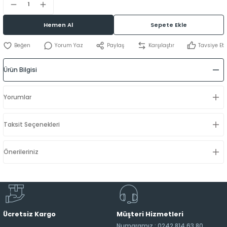
Hemen Al
Sepete Ekle
Yorum Yaz
Paylaş
Karşılaştır
Tavsiye Et
Ürün Bilgisi
Yorumlar
Taksit Seçenekleri
Önerileriniz
Ücretsiz Kargo
Müşteri Hizmetleri
Numaramız : 0242 814 63 80