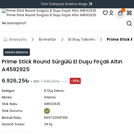
Tüm Türkiye‘ye Ücretsiz Kargo
Anasayfa
Armatür
El Duş Takımı
Prime Stick R
KARGO BEDAVA
Prime Stick Round Sürgülü El Duşu Fırçalı Altın
A4592925
6.926,25₺
-10%
7.695,83₺
+ KDV
+ KDV
Kategori
El Duş Takımı
Marka
Artema
Stok Kodu
A4592925
Stok Durumu
Barkod Kodu
8697221347919
Garanti Süresi
24 Ay