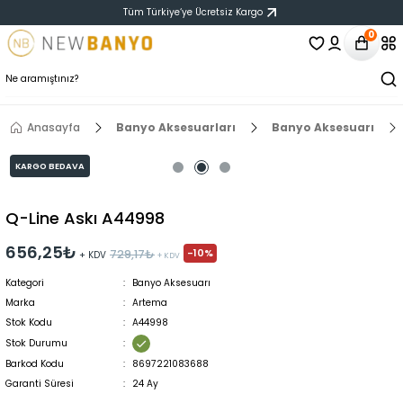
Tüm Türkiye‘ye Ücretsiz Kargo
0
Anasayfa
Banyo Aksesuarları
Banyo Aksesuarı
KARGO BEDAVA
Q-Line Askı A44998
656,25₺
-10%
729,17₺
+ KDV
+ KDV
Kategori
Banyo Aksesuarı
Marka
Artema
Stok Kodu
A44998
Stok Durumu
Barkod Kodu
8697221083688
Garanti Süresi
24 Ay