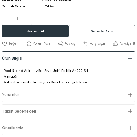
Garanti Süresi
24 Ay
Hemen Al
Sepete Ekle
Yorum Yaz
Paylaş
Karşılaştır
Tavsiye Et
Ürün Bilgisi
Root Round Ank. Lav.Bat.Sıva Üstü Fır.Nik A4272134
Armatür
Ankastre Lavabo Bataryası Sıva Üstü Fırçalı Nikel
Yorumlar
Taksit Seçenekleri
Önerileriniz