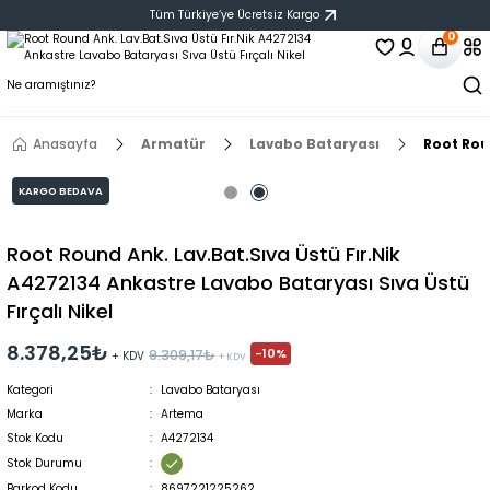
Tüm Türkiye‘ye Ücretsiz Kargo
0
Anasayfa
Armatür
Lavabo Bataryası
Root Roun
KARGO BEDAVA
Root Round Ank. Lav.Bat.Sıva Üstü Fır.Nik
A4272134 Ankastre Lavabo Bataryası Sıva Üstü
Fırçalı Nikel
8.378,25₺
-10%
9.309,17₺
+ KDV
+ KDV
Kategori
Lavabo Bataryası
Marka
Artema
Stok Kodu
A4272134
Stok Durumu
Barkod Kodu
8697221225262