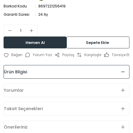
Barkod Kodu
8697221256419
Garanti Süresi
24 Ay
Hemen Al
Sepete Ekle
Yorum Yaz
Paylaş
Karşılaştır
Tavsiye Et
Ürün Bilgisi
Yorumlar
Taksit Seçenekleri
Önerileriniz