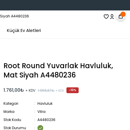
Küçük Ev Aletleri
Root Round Yuvarlak Havluluk,
Mat Siyah A4480236
1.761,00₺
+ KDV
1.956,67₺
-10%
+ KDV
Kategori
Havluluk
Marka
Vitra
Stok Kodu
A4480236
Stok Durumu