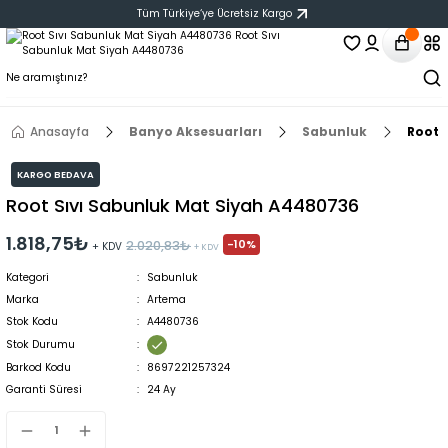
Tüm Türkiye‘ye Ücretsiz Kargo
Anasayfa
Banyo Aksesuarları
Sabunluk
Root 
KARGO BEDAVA
Root Sıvı Sabunluk Mat Siyah A4480736
1.818,75₺
-10%
2.020,83₺
+ KDV
+ KDV
Kategori
Sabunluk
Marka
Artema
Stok Kodu
A4480736
Stok Durumu
Barkod Kodu
8697221257324
Garanti Süresi
24 Ay