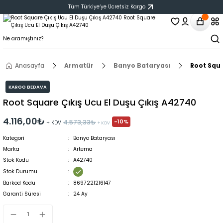
Tüm Türkiye‘ye Ücretsiz Kargo
Anasayfa
Armatür
Banyo Bataryası
Root Squa
KARGO BEDAVA
Root Square Çıkış Ucu El Duşu Çıkış A42740
4.116,00₺
-10%
4.573,33₺
+ KDV
+ KDV
Kategori
Banyo Bataryası
Marka
Artema
Stok Kodu
A42740
Stok Durumu
Barkod Kodu
8697221216147
Garanti Süresi
24 Ay