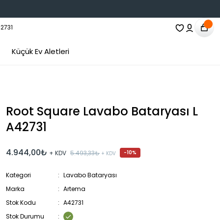
Küçük Ev Aletleri
Root Square Lavabo Bataryası L
A42731
4.944,00₺
+ KDV
5.493,33₺
-10%
+ KDV
Kategori
Lavabo Bataryası
Marka
Artema
Stok Kodu
A42731
Stok Durumu