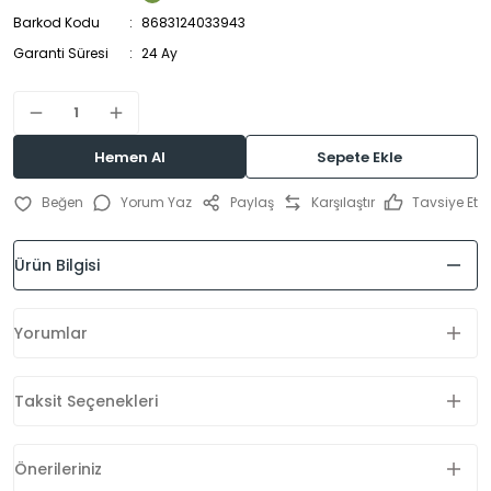
Barkod Kodu
8683124033943
Garanti Süresi
24 Ay
Hemen Al
Sepete Ekle
Yorum Yaz
Paylaş
Karşılaştır
Tavsiye Et
Ürün Bilgisi
Yorumlar
Taksit Seçenekleri
Önerileriniz