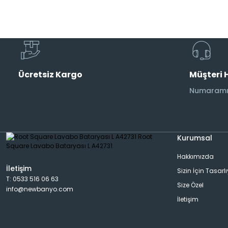
Musluk
Etajer
AraMusluk
Havlu Rafı
Ücretsiz Kargo
Müşteri 
Duş Başlıkları
Aplik
Numaramız
Duş Kolonları
Banyo Aksesuarı
Kurumsal
Hakkımızda
Bide Bataryası
Dispanser
İletişim
Sizin İçin Tasarl
T: 0533 516 06 63
Size Özel
info@newbanyo.com
Pisuar Bataryası
Rad&Havlu Kurutmalık
İletişim