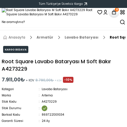
Tüm Türkiye‘ye Ücretsiz Kargo
0
Anasayfa
Armatür
Lavabo Bataryası
Root Squ
KARGO BEDAVA
Root Square Lavabo Bataryası M Soft Bakır
A4273229
7.911,00₺
-10%
8.790,00₺
+ KDV
+ KDV
Kategori
Lavabo Bataryası
Marka
Artema
Stok Kodu
A4273229
Stok Durumu
Barkod Kodu
8697221301034
Garanti Süresi
24 Ay