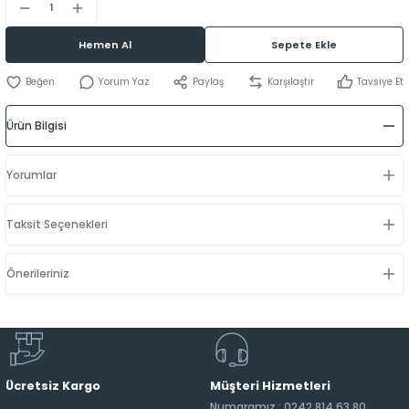
Hemen Al
Sepete Ekle
Yorum Yaz
Paylaş
Karşılaştır
Tavsiye Et
Ürün Bilgisi
Yorumlar
Taksit Seçenekleri
Önerileriniz
Ücretsiz Kargo
Müşteri Hizmetleri
Numaramız : 0242 814 63 80