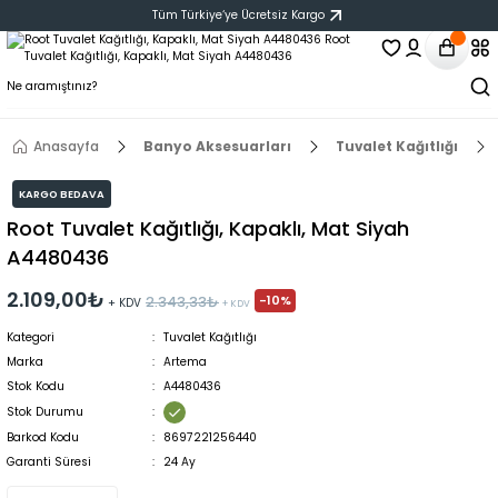
Tüm Türkiye‘ye Ücretsiz Kargo
Anasayfa
Banyo Aksesuarları
Tuvalet Kağıtlığı
KARGO BEDAVA
Root Tuvalet Kağıtlığı, Kapaklı, Mat Siyah
A4480436
2.109,00₺
-10%
2.343,33₺
+ KDV
+ KDV
Kategori
Tuvalet Kağıtlığı
Marka
Artema
Stok Kodu
A4480436
Stok Durumu
Barkod Kodu
8697221256440
Garanti Süresi
24 Ay