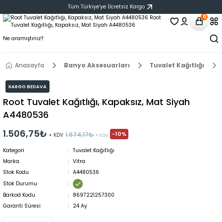
Tüm Türkiye‘ye Ücretsiz Kargo
0
Anasayfa
Banyo Aksesuarları
Tuvalet Kağıtlığı
KARGO BEDAVA
Root Tuvalet Kağıtlığı, Kapaksız, Mat Siyah
A4480536
1.506,75₺
-10%
1.674,17₺
+ KDV
+ KDV
Kategori
Tuvalet Kağıtlığı
Marka
Vitra
Stok Kodu
A4480536
Stok Durumu
Barkod Kodu
8697221257300
Garanti Süresi
24 Ay