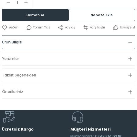
Hemen Al
Sepete Ekle
Yorum Yaz
Paylaş
Karşılaştır
Tavsiye Et
Ürün Bilgisi
Yorumlar
Taksit Seçenekleri
Önerileriniz
Ücretsiz Kargo
Müşteri Hizmetleri
Numaramız : 0242 814 63 80