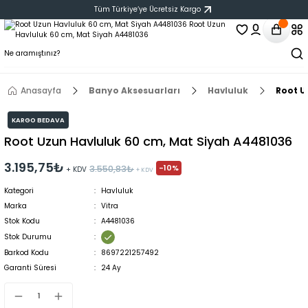
Tüm Türkiye‘ye Ücretsiz Kargo
Anasayfa
Banyo Aksesuarları
Havluluk
Root U
KARGO BEDAVA
Root Uzun Havluluk 60 cm, Mat Siyah A4481036
3.195,75₺
-10%
3.550,83₺
+ KDV
+ KDV
Kategori
Havluluk
Marka
Vitra
Stok Kodu
A4481036
Stok Durumu
Barkod Kodu
8697221257492
Garanti Süresi
24 Ay