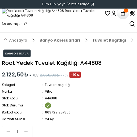
Tüm Türkiye‘ye Ücretsiz Kargo
Anasayfa
Banyo Aksesuarları
Tuvalet Kağıtlığı
KARGO BEDAVA
Root Yedek Tuvalet Kağıtlığı A44808
2.122,50₺
-10%
2.358,33₺
+ KDV
+ KDV
Kategori
Tuvalet Kağıtlığı
Marka
Vitra
Stok Kodu
A44808
Stok Durumu
Barkod Kodu
8697221257386
Garanti Süresi
24 Ay