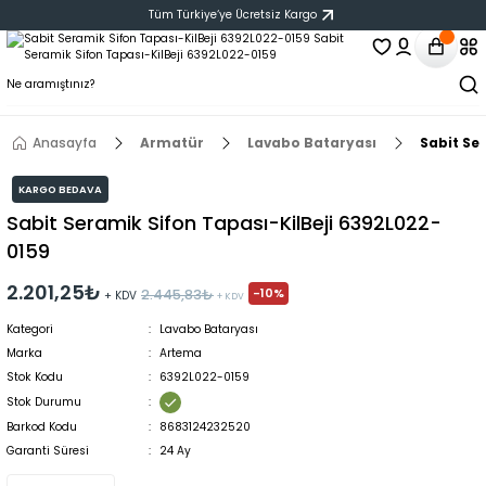
Tüm Türkiye‘ye Ücretsiz Kargo
Anasayfa
Armatür
Lavabo Bataryası
Sabit Se
KARGO BEDAVA
Sabit Seramik Sifon Tapası-KilBeji 6392L022-
0159
2.201,25₺
-10%
2.445,83₺
+ KDV
+ KDV
Kategori
Lavabo Bataryası
Marka
Artema
Stok Kodu
6392L022-0159
Stok Durumu
Barkod Kodu
8683124232520
Garanti Süresi
24 Ay