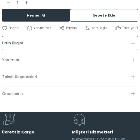
Hemen Al
Sepete Ekle
Yorum Yaz
Paylaş
Karşılaştır
Tavsiye Et
Ürün Bilgisi
Yorumlar
Taksit Seçenekleri
Önerileriniz
Ücretsiz Kargo
Müşteri Hizmetleri
Numaramız : 0242 814 63 80