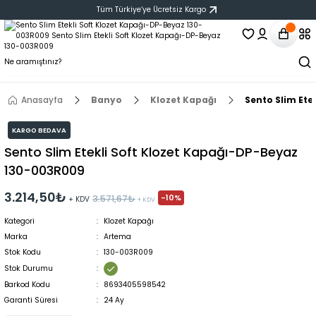
Tüm Türkiye‘ye Ücretsiz Kargo
Anasayfa
Banyo
Klozet Kapağı
Sento Slim Ete
KARGO BEDAVA
Sento Slim Etekli Soft Klozet Kapağı-DP-Beyaz
130-003R009
3.214,50₺
-10%
3.571,67₺
+ KDV
+ KDV
Kategori
Klozet Kapağı
Marka
Artema
Stok Kodu
130-003R009
Stok Durumu
Barkod Kodu
8693405598542
Garanti Süresi
24 Ay