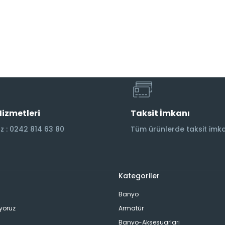
Hizmetleri
Taksit İmkanı
 : 0242 814 63 80
Tüm ürünlerde taksit imka
Kategoriler
Banyo
ıyoruz
Armatür
Banyo-Aksesuarlari