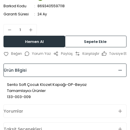
Barkod Kodu
8693405597118
Garanti Süresi
24 Ay
Hemen Al
Sepete Ekle
Yorum Yaz
Paylaş
Karşılaştır
Tavsiye Et
Ürün Bilgisi
Sento Soft Çocuk Klozet Kapağı-DP-Beyaz
Tamamlayıcı Ürünler
133-003-009
Yorumlar
Taksit Seçenekleri