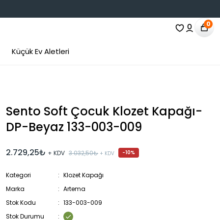
0
Küçük Ev Aletleri
Sento Soft Çocuk Klozet Kapağı-
DP-Beyaz 133-003-009
2.729,25₺
+ KDV
3.032,50₺
-10%
+ KDV
Kategori
Klozet Kapağı
Marka
Artema
Stok Kodu
133-003-009
Stok Durumu