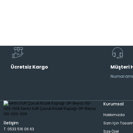
Musluk
Etajer
AraMusluk
Havlu Rafı
Duş Başlıkları
Aplik
Ücretsiz Kargo
Müşteri 
Duş Kolonları
Banyo Aksesuarı
Numaramız
Bide Bataryası
Dispanser
Kurumsal
Pisuar Bataryası
Rad&Havlu Kurutmalık
Hakkımızda
İletişim
Sizin İçin Tasarl
T: 0533 516 06 63
Size Özel