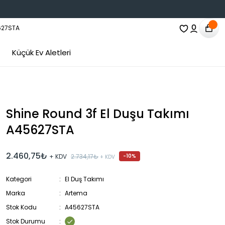
Küçük Ev Aletleri
Shine Round 3f El Duşu Takımı
A45627STA
2.460,75₺
+ KDV
2.734,17₺
-10%
+ KDV
Kategori
El Duş Takımı
Marka
Artema
Stok Kodu
A45627STA
Stok Durumu