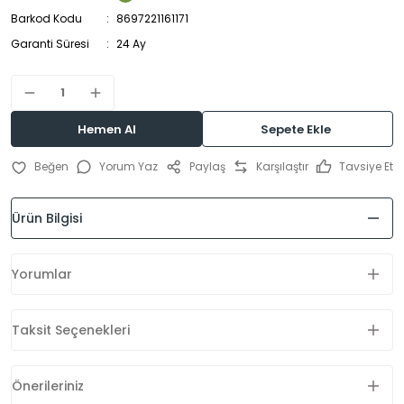
Barkod Kodu
8697221161171
Garanti Süresi
24 Ay
Hemen Al
Sepete Ekle
Yorum Yaz
Paylaş
Karşılaştır
Tavsiye Et
Ürün Bilgisi
Yorumlar
Taksit Seçenekleri
Önerileriniz