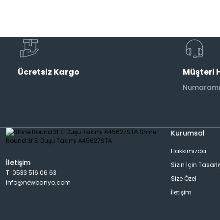
Musluk
Etajer
AraMusluk
Havlu Rafı
Ücretsiz Kargo
Müşteri 
Duş Başlıkları
Aplik
Numaramız
Duş Kolonları
Banyo Aksesuarı
Kurumsal
Hakkımızda
Bide Bataryası
Dispanser
İletişim
Sizin İçin Tasarl
T: 0533 516 06 63
Size Özel
info@newbanyo.com
Pisuar Bataryası
Rad&Havlu Kurutmalık
İletişim