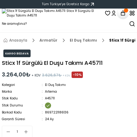
Tüm Türkiye‘ye Ücretsiz Kargo
Anasayfa
Armatür
El Duş Takımı
Sticx 1f Sürg
KARGO BEDAVA
Sticx 1f Sürgülü El Duşu Takımı A45711
3.264,00₺
-10%
3.626,67₺
+ KDV
+ KDV
Kategori
El Duş Takımı
Marka
Artema
Stok Kodu
A45711
Stok Durumu
Barkod Kodu
8697221186136
Garanti Süresi
24 Ay