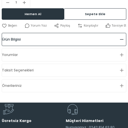
Hemen Al
Sepete Ekle
Yorum Yaz
Paylaş
Karşılaştır
Tavsiye Et
Ürün Bilgisi
Yorumlar
Taksit Seçenekleri
Önerileriniz
Ücretsiz Kargo
Müşteri Hizmetleri
Numaramız : 0242 814 63 80