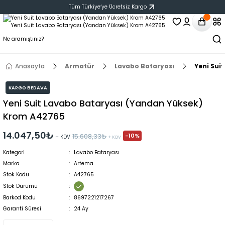
Tüm Türkiye‘ye Ücretsiz Kargo
Anasayfa
Armatür
Lavabo Bataryası
Yeni Sui
KARGO BEDAVA
Yeni Suit Lavabo Bataryası (Yandan Yüksek)
Krom A42765
14.047,50₺
-10%
15.608,33₺
+ KDV
+ KDV
Kategori
Lavabo Bataryası
Marka
Artema
Stok Kodu
A42765
Stok Durumu
Barkod Kodu
8697221217267
Garanti Süresi
24 Ay